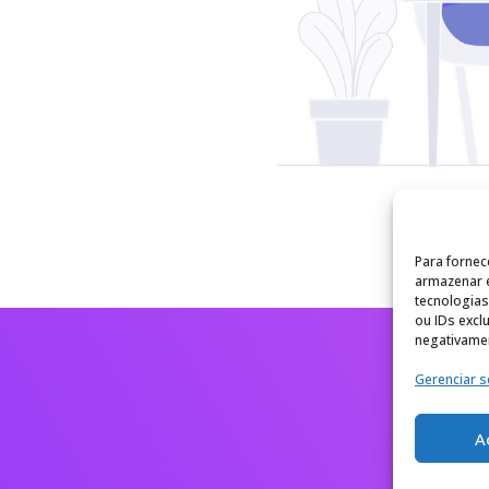
Para fornec
armazenar 
tecnologia
ou IDs excl
negativamen
Gerenciar s
A