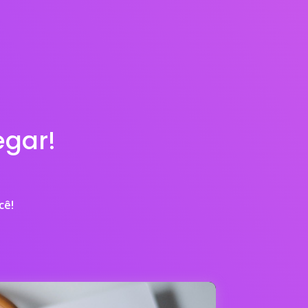
gar!
cê!