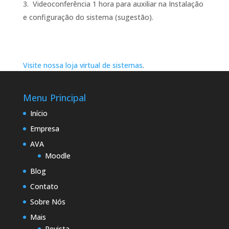
Videoconferência 1 hora para auxiliar na Instalação
e configuração do sistema (sugestão).
Visite nossa loja virtual de sistemas
.
Menu Principal
Início
Empresa
AVA
Moodle
Blog
Contato
Sobre Nós
Mais
Revista