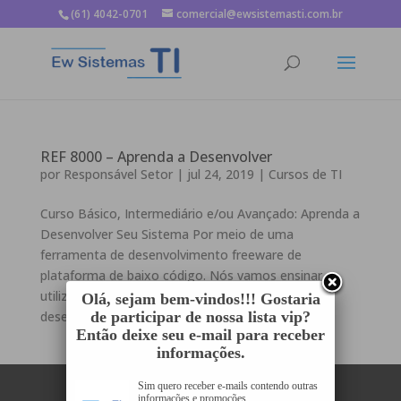
(61) 4042-0701
comercial@ewsistemasti.com.br
REF 8000 – Aprenda a Desenvolver
por
Responsável Setor
|
jul 24, 2019
|
Cursos de TI
Curso Básico, Intermediário e/ou Avançado: Aprenda a
Desenvolver Seu Sistema Por meio de uma
ferramenta de desenvolvimento freeware de
plataforma de baixo código. Nós vamos ensinar a
utilizar essa poderosa ferramenta de
Olá, sejam bem-vindos!!! Gostaria
desenvolvimento. Mas para isso acontecer é...
de participar de nossa lista vip?
Então deixe seu e-mail para receber
informações.
Sim quero receber e-mails contendo outras
informações e promoções.