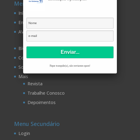
Menu Principal
Início
Empresa
AVA
Moodle
Blog
Contato
Sobre Nós
Fique tranquilo(a), não enviamos spam!
Mais
Revista
Trabalhe Conosco
Depoimentos
Menu Secundário
Login