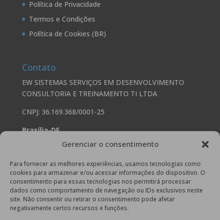
Política de Privacidade
Termos e Condições
Política de Cookies (BR)
Contato
EW SISTEMAS SERVIÇOS EM DESENVOLVIMENTO
CONSULTORIA E TREINAMENTO TI LTDA
CNPJ: 36.169.368/0001-25
Brasília-DF
Gerenciar o consentimento
SHS Quadra 6, Conjunto A, Edifício Brasil 21 Bloco A
Sala 501, Asa Sul – Brasília – DF. CEP 70.316-000.
Para fornecer as melhores experiências, usamos tecnologias como
cookies para armazenar e/ou acessar informações do dispositivo. O
Comercial Whatsapp/Telefone: +55 (61) 4042-0701
consentimento para essas tecnologias nos permitirá processar
dados como comportamento de navegação ou IDs exclusivos neste
comercial@ewsistemasti.com.br
site. Não consentir ou retirar o consentimento pode afetar
negativamente certos recursos e funções.