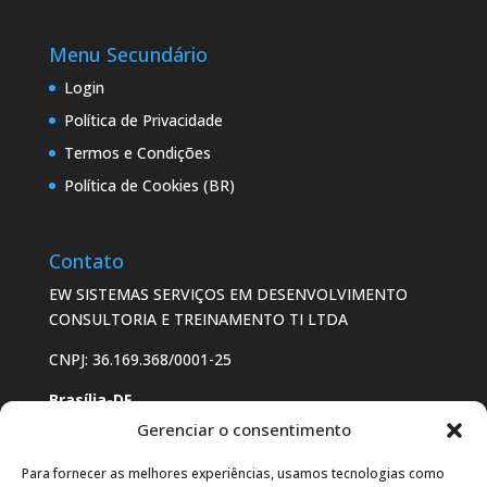
Menu Secundário
Login
Política de Privacidade
Termos e Condições
Política de Cookies (BR)
Contato
EW SISTEMAS SERVIÇOS EM DESENVOLVIMENTO
CONSULTORIA E TREINAMENTO TI LTDA
CNPJ: 36.169.368/0001-25
Brasília-DF
Gerenciar o consentimento
SHS Quadra 6, Conjunto A, Edifício Brasil 21 Bloco A
Sala 501, Asa Sul – Brasília – DF. CEP 70.316-000.
Para fornecer as melhores experiências, usamos tecnologias como