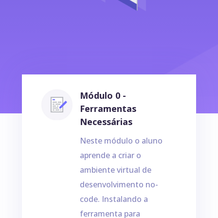
Módulo 0 -
Ferramentas
Necessárias
Neste módulo o aluno
aprende a criar o
ambiente virtual de
desenvolvimento no-
code. Instalando a
ferramenta para