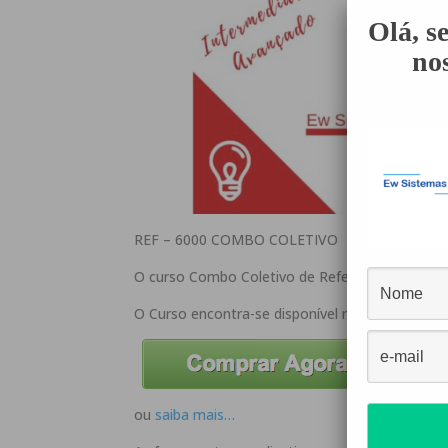
Olá, s
nos
REF – 6000 COMBO COLETIVO
O curso Combo Coletivo de Referência 6000, são
O Curso encontra-se disponível na plataforma 
ou
saiba mais…