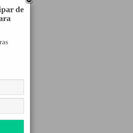
ipar de
para
ras