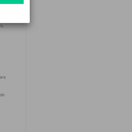
r
s,
ara
 de