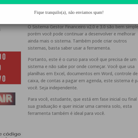
desenvolver o sistema são disponibilizados de forma
freeware
. Nós
lvimento, fundamental para criar sistemas, basicamente sem digita
Fique tranquilo(a), não enviamos spam!
O Sistema Gestor Financeiro v2.0 e 3.0 são bem simple
porém você pode continuar a desenvolver e melhorar
ainda mais o sistema. Também pode criar outros
sistemas, basta saber usar a ferramenta.
Portanto, este é o curso para você que precisa de um
sistema e não sabe por onde começar. Você que usa
planilhas em Excel, documentos em Word, controle de
caixa, de contas a pagar em agenda, este sistema é p
você. Seja independente.
Para você, estudante, que está em fase inicial ou final
sua graduação e quer iniciar uma carreira solo, esta
ferramenta também é ideal para você.