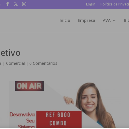
Login
Política de Privac
r
Início
Empresa
AVA
Bl
etivo
9
|
Comercial
|
0 Comentários