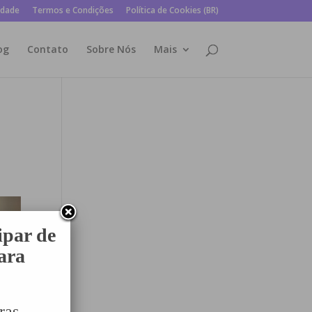
idade
Termos e Condições
Política de Cookies (BR)
og
Contato
Sobre Nós
Mais
ipar de
para
ras