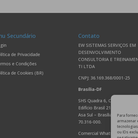
u Secundário
Contato
gin
EW SISTEMAS SERVIÇOS EM
DESENVOLVIMENTO
lítica de Privacidade
CONSULTORIA E TREINAME
rmos e Condições
TI LTDA
lítica de Cookies (BR)
CNPJ: 36.169.368/0001-25
Brasília-DF
SHS Quadra 6, Conjunto A,
Edifício Brasil 21 Bloco A Sala
Asa Sul – Brasília – DF. CEP
Para fornec
armazenar 
70.316-000.
tecnologia
ou IDs excl
Comercial Whatsapp/Telefone
negativamen