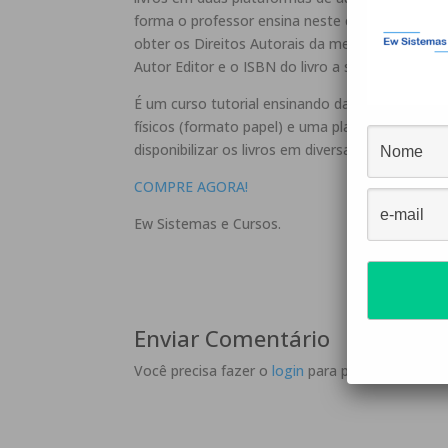
forma o professor ensina neste curso a Registr
obter os Direitos Autorais da mesma. A tirar o 
Autor Editor e o ISBN do livro a ser publicado.
É um curso tutorial ensinando da formatação 
físicos (formato papel) e uma plataforma que v
disponibilizar os livros em diversas livrarias do pa
COMPRE AGORA!
Ew Sistemas e Cursos.
Enviar Comentário
Você precisa fazer o
login
para publicar um com