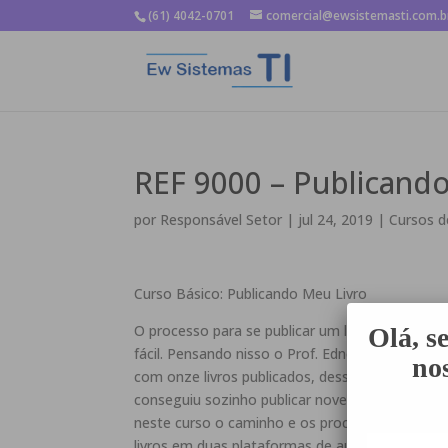
(61) 4042-0701
comercial@ewsistemasti.com.b
REF 9000 – Publicand
por
Responsável Setor
|
jul 24, 2019
|
Cursos d
Curso Básico: Publicando Meu Livro
O processo para se publicar um livro no Brasil n
Olá, s
fácil. Pensando nisso o Prof. Ednewton de Vasc
nos
com onze livros publicados, desses onze livros 
conseguiu sozinho publicar nove livros. O Profe
neste curso o caminho e os processos para pub
livros em duas plataformas de autopublicação