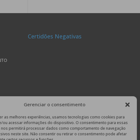
Certidões Negativas
NTO
Gerenciar o consentimento
 501,
er as melhores experiências, usamos tecnologias como cookies para
e/ou acessar informações do dispositivo. O consentimento para essas
s nos permitirá processar dados como comportamento de navegação
usivos neste site. Não consentir ou retirar o consentimento pode afetar
:
te certos recursos e funções.