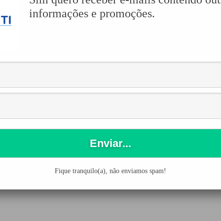
ar a Obra e
informações e promoções.
Registro de
no app MSWord à publicação em uma plataforma que vende os livros
ende os livros no formato digital. Uma desta plataforma o autor po
ís.
Fique tranquilo(a), não enviamos spam!
entário.