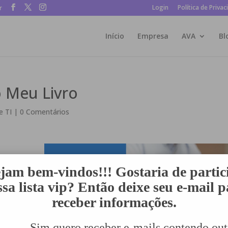
Login
Política de Privac
r
Início
Empresa
AVA
Bl
o Meu Livro
e TI
|
0 Comentários
ão é tarefa
ejam bem-vindos!!! Gostaria de partic
oncelos
sa lista vip? Então deixe seu e-mail 
o professor
receber informações.
ssor ensina
licação de
Sim quero receber e-mails contendo out
. Da mesma